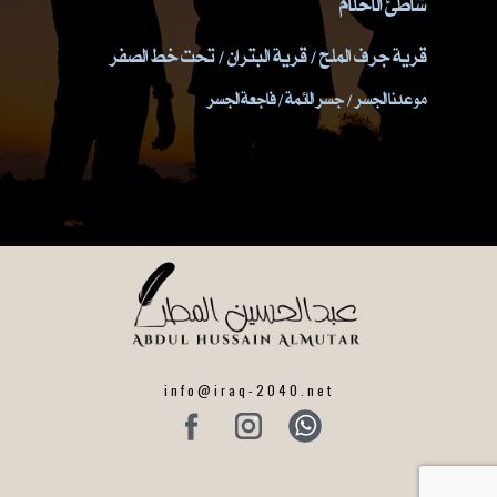
شاطئ الاحلام
قرية جرف الملح / قرية البتران / تحت خط الصفر
موعدنا الجسر / جسر الائمة / فاجعة الجسر
info@iraq-2040.net