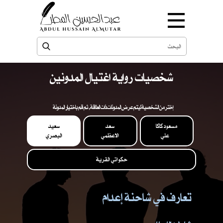
شخصيات رواية اغتيال المدونين
إختر من الشخصية ليتم عرض المدونات ذات العلاقة , ثم قم باختيار المدونة
مسعود كاكا
سعد
سعيد
علي
الاعظمي
البصري
حكواتي القرية
تعارف في شاحنة إعدام