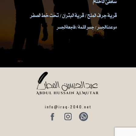
شاطئ الاحلام
قرية جرف الملح / قرية البتران / تحت خط الصفر
موعدنا الجسر / جسر الائمة / فاجعة الجسر
info@iraq-2040.net