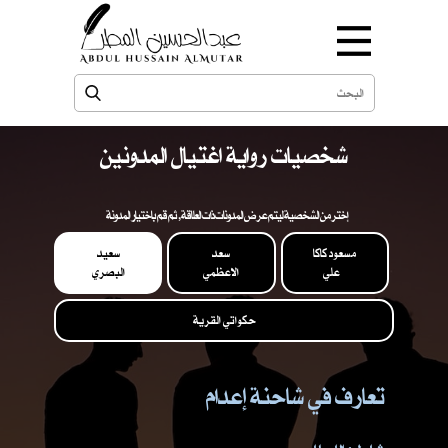
شخصيات رواية اغتيال المدونين
إختر من الشخصية ليتم عرض المدونات ذات العلاقة , ثم قم باختيار المدونة
مسعود كاكا
سعد
سعيد
علي
الاعظمي
البصري
حكواتي القرية
تعارف في شاحنة إعدام