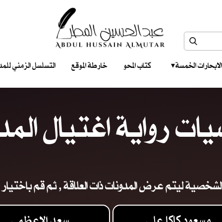
الابحارات الخمسة ‎ ‎ ‎
كتاب المحو
خارطة الموقع
التسلسل الزمني للمدونات‎ ‎
ت رواية اغتيال المد
لشخصية ليتم عرض المدونات ذات العلاقة , ثم قم باختيار ا
مسعود كاكا علي
سعد الاعظمي