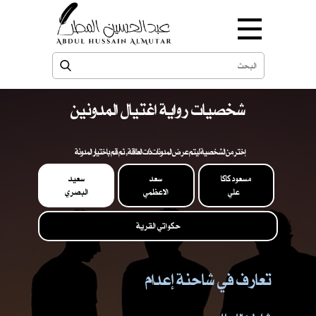
شخصيات رواية اغتيال المدونين
إختر من الشخصية ليتم عرض المدونات ذات العلاقة , ثم قم باختيار المدونة
مسعود كاكا
سعد
سعيد
علي
الاعظمي
البصري
حكواتي القرية
تعارف في شاحنة إعدام