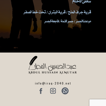
شاطئ الاحلام
قرية جرف الملح / قرية البتران / تحت خط الصفر
موعدنا الجسر / جسر الائمة / فاجعة الجسر
info@iraq-2040.net