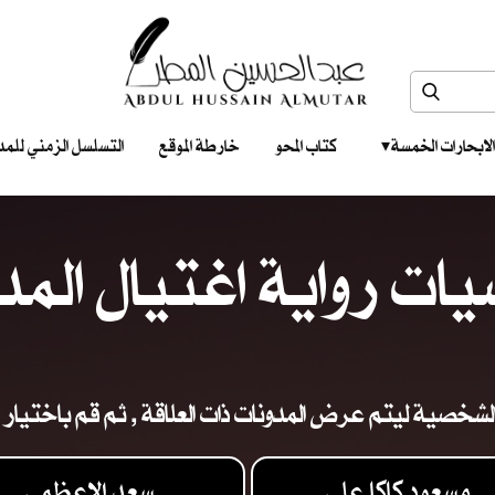
الابحارات الخمسة ‎ ‎ ‎
كتاب المحو
خارطة الموقع
التسلسل الزمني للمدونات‎ ‎
ت رواية اغتيال المد
لشخصية ليتم عرض المدونات ذات العلاقة , ثم قم باختيار ا
مسعود كاكا علي
سعد الاعظمي