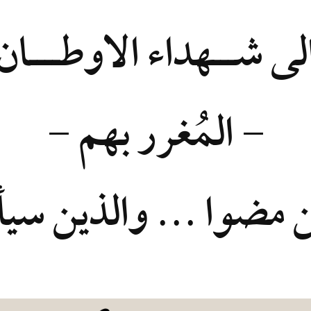
لى شـــهداء الاوطــــان
- المُغرر بهم -
ن مضوا ...
والذين سيأ