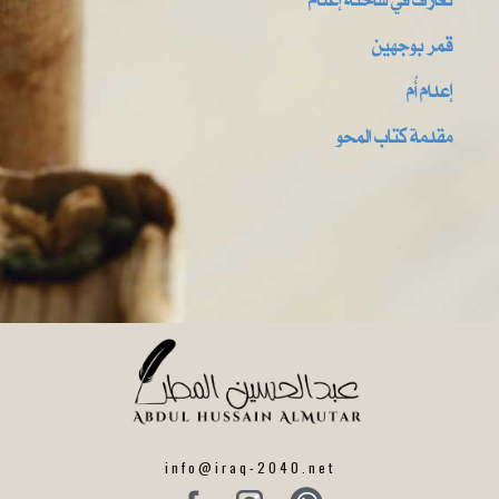
قمر بوجهين
إعدام أُم
مقدمة كتاب المحو
info@iraq-2040.net