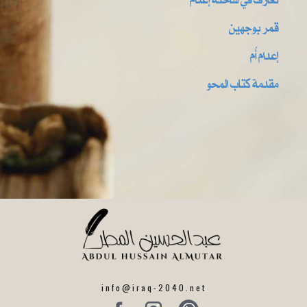
قمر بوجهين
إعدام أُم
مقدمة كتاب المحو
info@iraq-2040.net