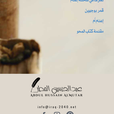
قمر بوجهين
إعدام أُم
مقدمة كتاب المحو
info@iraq-2040.net