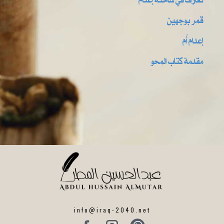
قمر بوجهين
إعدام أُم
مقدمة كتاب المحو
info@iraq-2040.net