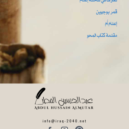
قمر بوجهين
إعدام أُم
مقدمة كتاب المحو
info@iraq-2040.net