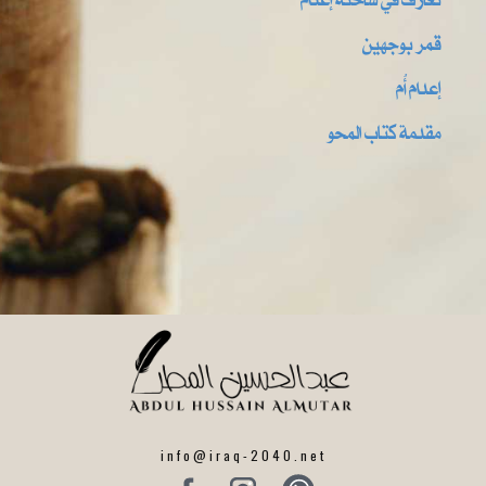
قمر بوجهين
إعدام أُم
مقدمة كتاب المحو
info@iraq-2040.net