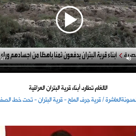
الالغام تطارد أبناء قرية البتران العراقية
لمدونةالعاشرة / قرية جرف الملح - قرية البتران - تحت خط الصفر