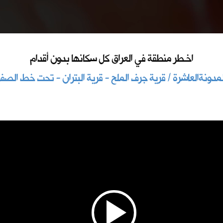
اخـطر منطقة في العراق كل سكانها بدون أقدام
لمدونةالعاشرة / قرية جرف الملح - قرية البتران - تحت خط الصفر