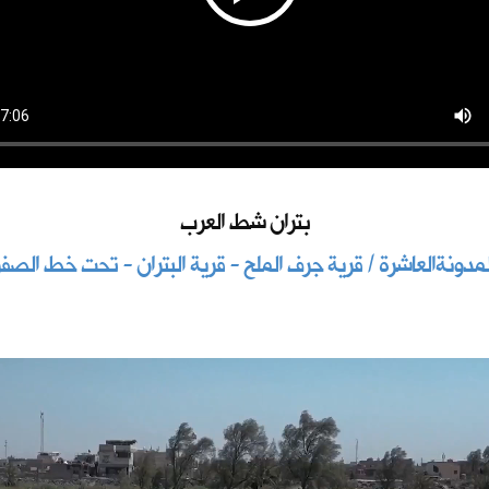
بتران شط العرب
لمدونةالعاشرة / قرية جرف الملح - قرية البتران - تحت خط الصفر