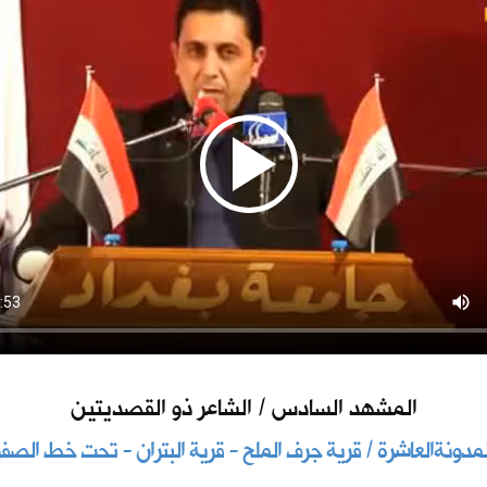
المشهد السادس / الشاعر ذو القصديتين
لمدونةالعاشرة / قرية جرف الملح - قرية البتران - تحت خط الصفر