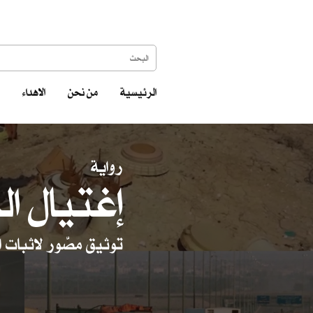
الرئيسية
من نحن
الاهداء
رواية
إغتيال ال
توثيق مصّور لاثبات ا