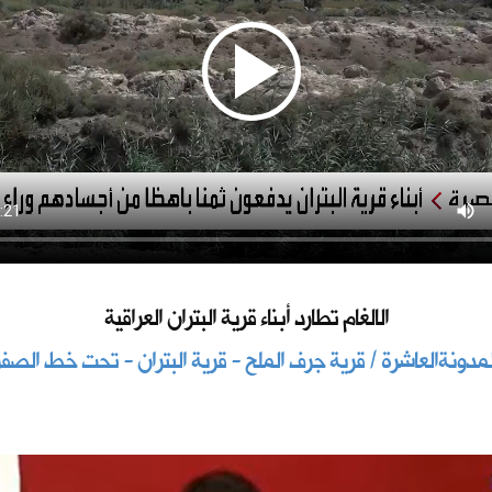
الالغام تطارد أبناء قرية البتران العراقية
لمدونةالعاشرة / قرية جرف الملح - قرية البتران - تحت خط الصفر