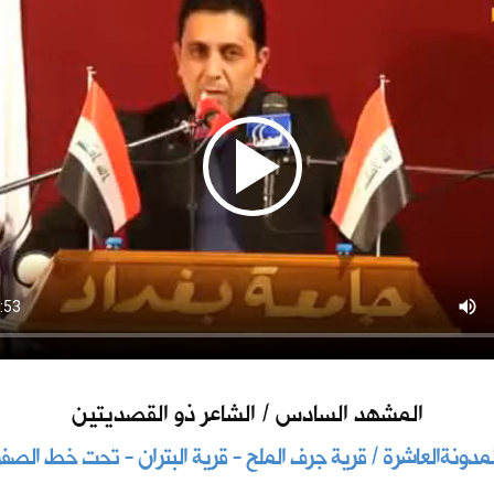
المشهد السادس / الشاعر ذو القصديتين
لمدونةالعاشرة / قرية جرف الملح - قرية البتران - تحت خط الصفر