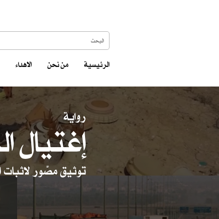
الرئيسية
من نحن
الاهداء
رواية
إغتيال ال
توثيق مصّور لاثبات ا