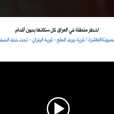
اخـطر منطقة في العراق كل سكانها بدون أقدام
لمدونةالعاشرة / قرية جرف الملح - قرية البتران - تحت خط الصفر