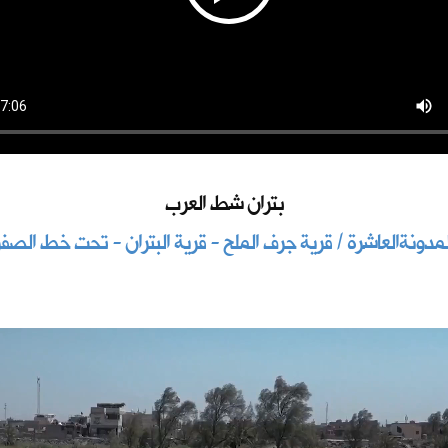
بتران شط العرب
لمدونةالعاشرة / قرية جرف الملح - قرية البتران - تحت خط الصفر