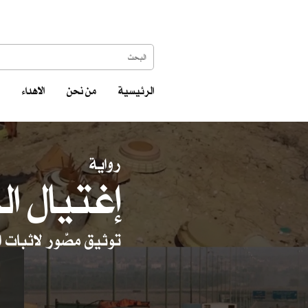
الرئيسية
من نحن
الاهداء
رواية
إغتيال ال
توثيق مصّور لاثبات ا