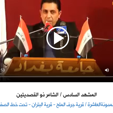
المشهد السادس / الشاعر ذو القصديتين
لمدونةالعاشرة / قرية جرف الملح - قرية البتران - تحت خط الصفر