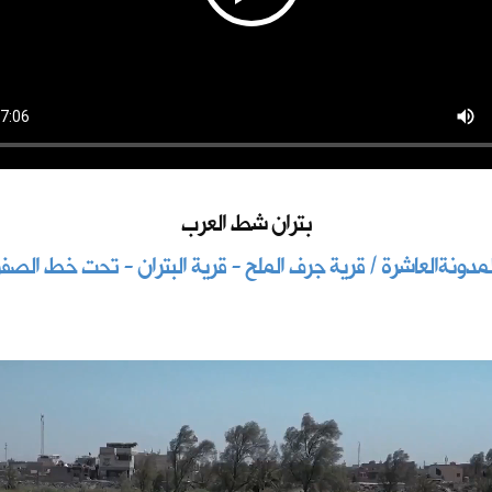
بتران شط العرب
لمدونةالعاشرة / قرية جرف الملح - قرية البتران - تحت خط الصفر