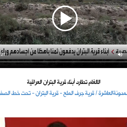
الالغام تطارد أبناء قرية البتران العراقية
لمدونةالعاشرة / قرية جرف الملح - قرية البتران - تحت خط الصفر