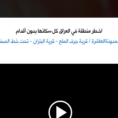
اخـطر منطقة في العراق كل سكانها بدون أقدام
لمدونةالعاشرة / قرية جرف الملح - قرية البتران - تحت خط الصفر