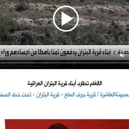
الالغام تطارد أبناء قرية البتران العراقية
لمدونةالعاشرة / قرية جرف الملح - قرية البتران - تحت خط الصفر