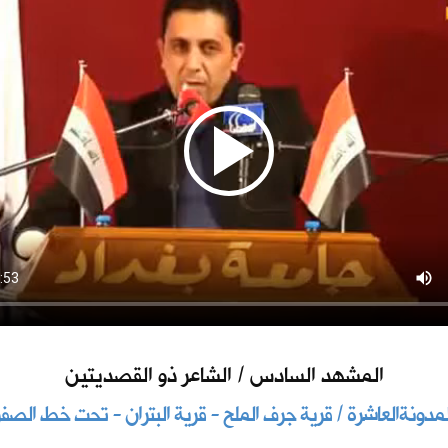
المشهد السادس / الشاعر ذو القصديتين
لمدونةالعاشرة / قرية جرف الملح - قرية البتران - تحت خط الصفر