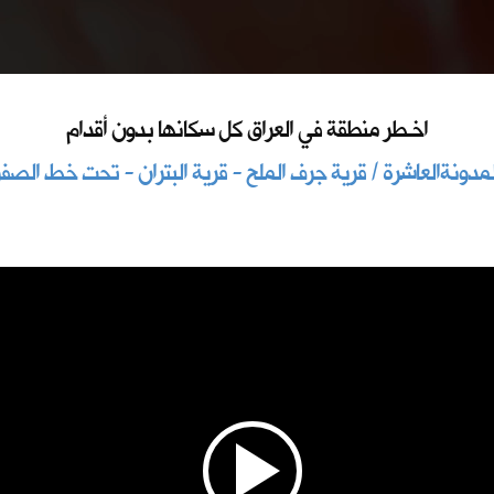
اخـطر منطقة في العراق كل سكانها بدون أقدام
لمدونةالعاشرة / قرية جرف الملح - قرية البتران - تحت خط الصفر