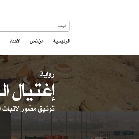
الرئيسية
من نحن
الاهداء
رواية
إغتيال ال
توثيق مصّور لاثبات ا