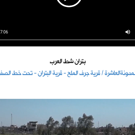
بتران شط العرب
لمدونةالعاشرة / قرية جرف الملح - قرية البتران - تحت خط الصفر