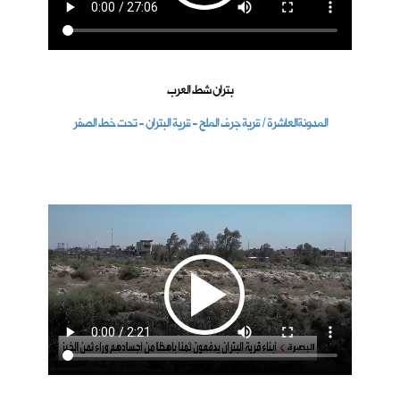
بتران شط العرب
المدونةالعاشرة / قرية جرف الملح - قرية البتران - تحت خط الصفر