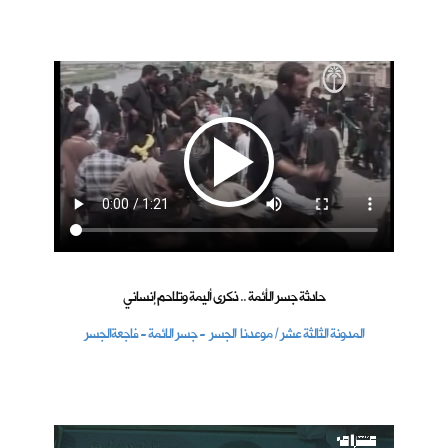
حادثة جسر الأئمة .. ذكرى أليمة وتلاحم إنساني
المدونة الثالثة عشر / موعدنا الجسر - جسر الائمة - فاجعةالجسر