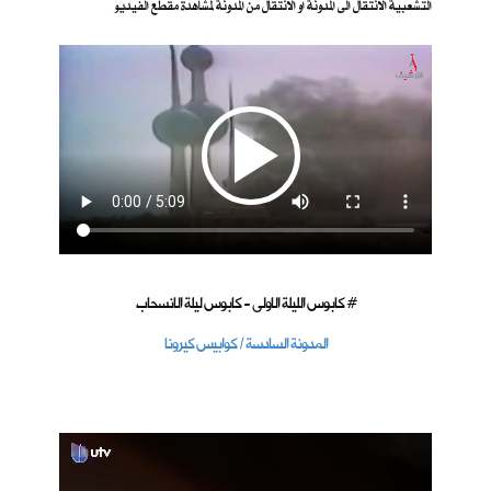
التشعبية الانتقال الى المدونة او الانتقال من المدونة لمشاهدة مقطع الفيديو
كابوس الليلة الاولى - كابوس ليلة الانسحاب #
المدونة السادسة / كوابيس كيرونا