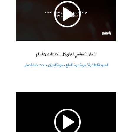
اخـطر منطقة في العراق كل سكانها بدون أقدام
المدونةالعاشرة / قرية جرف الملح - قرية البتران - تحت خط الصفر