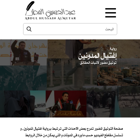
رواية
إغتيال المدونين
توثيق مصّور لاثبات الحقائق
صفحة التوثيق المصّور تدرج بعض الاحداث التي ترتبط برواية اغتيال المدونين , و
تسلسل مقاطع الفيديو حسب ما ورد في المدونات و التي يمكن من خلال الروابط