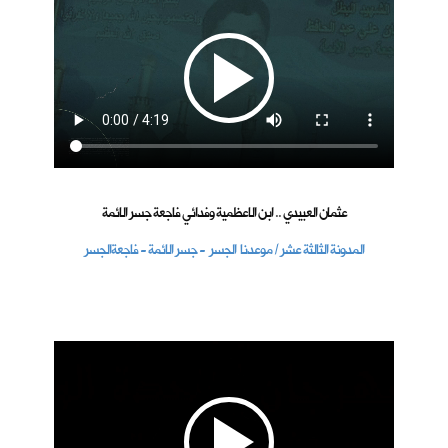
عثمان العبيدي .. ابن الاعظمية وفدائي فاجعة جسر الائمة
المدونة الثالثة عشر / موعدنا الجسر - جسر الائمة - فاجعةالجسر