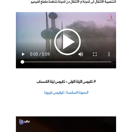
التشعبية الانتقال الى المدونة او الانتقال من المدونة لمشاهدة مقطع الفيديو
كابوس الليلة الاولى - كابوس ليلة الانسحاب #
المدونة السادسة / كوابيس كيرونا