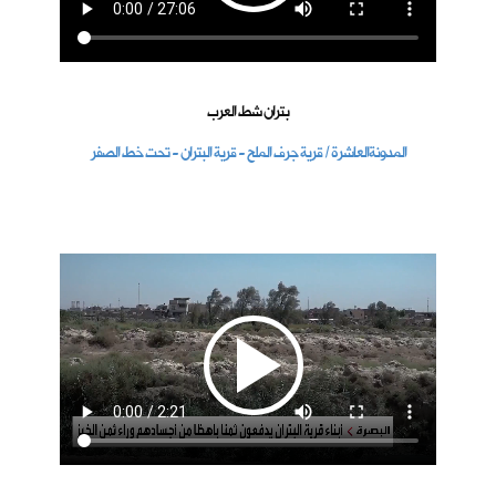
بتران شط العرب
المدونةالعاشرة / قرية جرف الملح - قرية البتران - تحت خط الصفر