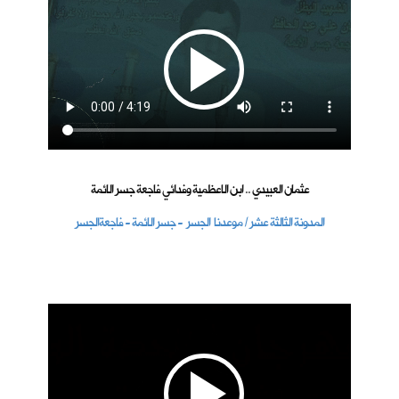
عثمان العبيدي .. ابن الاعظمية وفدائي فاجعة جسر الائمة
المدونة الثالثة عشر / موعدنا الجسر - جسر الائمة - فاجعةالجسر