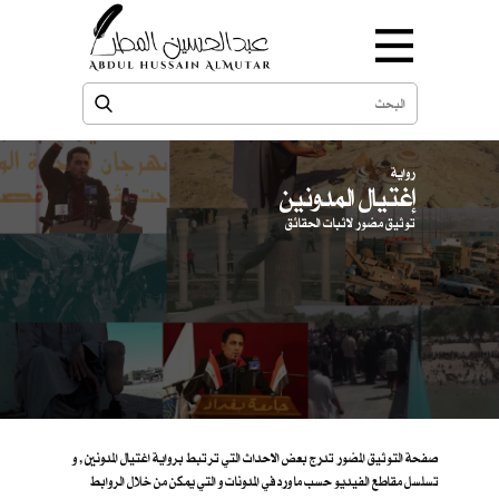
رواية
إغتيال المدونين
توثيق مصّور لاثبات الحقائق
صفحة التوثيق المصّور تدرج بعض الاحداث التي ترتبط برواية اغتيال المدونين , و
تسلسل مقاطع الفيديو حسب ما ورد في المدونات و التي يمكن من خلال الروابط