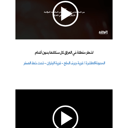
اخـطر منطقة في العراق كل سكانها بدون أقدام
المدونةالعاشرة / قرية جرف الملح - قرية البتران - تحت خط الصفر