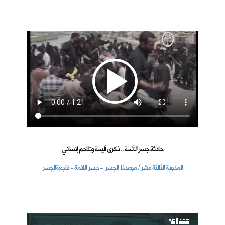
حادثة جسر الأئمة .. ذكرى أليمة وتلاحم إنساني
المدونة الثالثة عشر / موعدنا الجسر - جسر الائمة - فاجعةالجسر