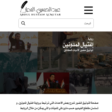
رواية
إغتيال المدونين
توثيق مصّور لاثبات الحقائق
صفحة التوثيق المصّور تدرج بعض الاحداث التي ترتبط برواية اغتيال المدونين , و
تسلسل مقاطع الفيديو حسب ما ورد في المدونات و التي يمكن من خلال الروابط