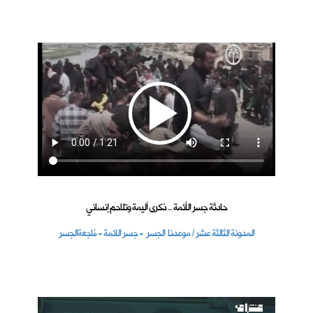
حادثة جسر الأئمة .. ذكرى أليمة وتلاحم إنساني
المدونة الثالثة عشر / موعدنا الجسر - جسر الائمة - فاجعةالجسر