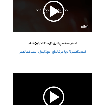
اخـطر منطقة في العراق كل سكانها بدون أقدام
المدونةالعاشرة / قرية جرف الملح - قرية البتران - تحت خط الصفر