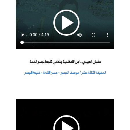
عثمان العبيدي .. ابن الاعظمية وفدائي فاجعة جسر الائمة
المدونة الثالثة عشر / موعدنا الجسر - جسر الائمة - فاجعةالجسر