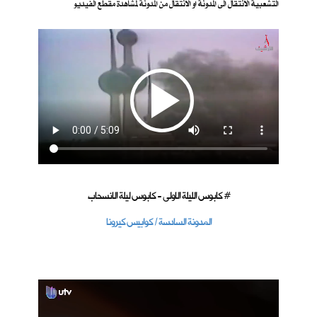
التشعبية الانتقال الى المدونة او الانتقال من المدونة لمشاهدة مقطع الفيديو
كابوس الليلة الاولى - كابوس ليلة الانسحاب #
المدونة السادسة / كوابيس كيرونا