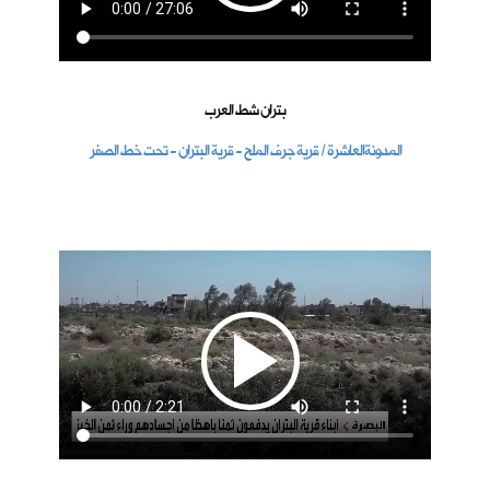
بتران شط العرب
المدونةالعاشرة / قرية جرف الملح - قرية البتران - تحت خط الصفر