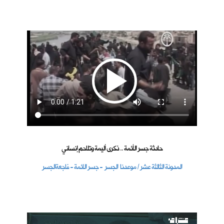
حادثة جسر الأئمة .. ذكرى أليمة وتلاحم إنساني
المدونة الثالثة عشر / موعدنا الجسر - جسر الائمة - فاجعةالجسر