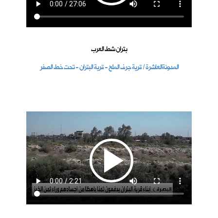
بتران شط العرب
المدونةالعاشرة / قرية جرف الملح - قرية البتران - تحت خط الصفر