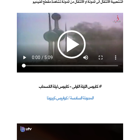
التشعبية الانتقال الى المدونة او الانتقال من المدونة لمشاهدة مقطع الفيديو
كابوس الليلة الاولى - كابوس ليلة الانسحاب #
المدونة السادسة / كوابيس كيرونا