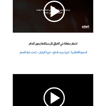
اخـطر منطقة في العراق كل سكانها بدون أقدام
المدونةالعاشرة / قرية جرف الملح - قرية البتران - تحت خط الصفر