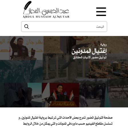
رواية
إغتيال المدونين
توثيق مصّور لاثبات الحقائق
صفحة التوثيق المصّور تدرج بعض الاحداث التي ترتبط برواية اغتيال المدونين , و
تسلسل مقاطع الفيديو حسب ما ورد في المدونات و التي يمكن من خلال الروابط