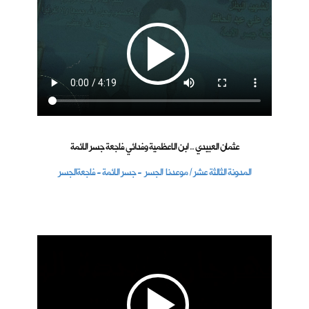
عثمان العبيدي .. ابن الاعظمية وفدائي فاجعة جسر الائمة
المدونة الثالثة عشر / موعدنا الجسر - جسر الائمة - فاجعةالجسر