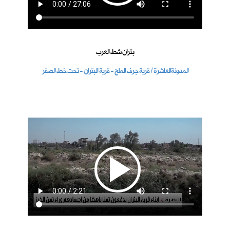
بتران شط العرب
المدونةالعاشرة / قرية جرف الملح - قرية البتران - تحت خط الصفر