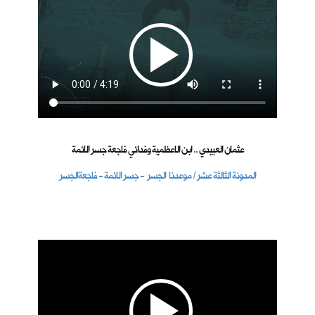
عثمان العبيدي .. ابن الاعظمية وفدائي فاجعة جسر الائمة
المدونة الثالثة عشر / موعدنا الجسر - جسر الائمة - فاجعةالجسر