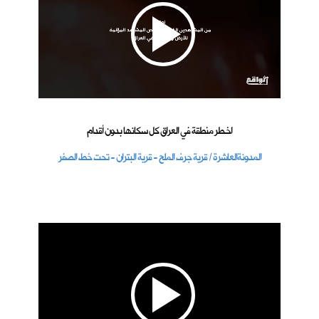
اخـطر منطقة في العراق كل سكانها بدون أقدام
المدونةالعاشرة / قرية جرف الملح - قرية البتران - تحت خط الصفر