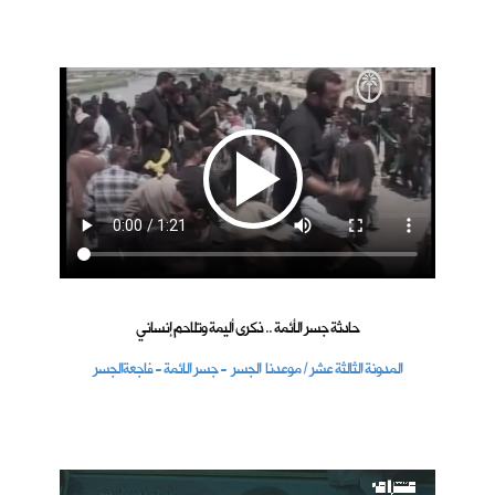
حادثة جسر الأئمة .. ذكرى أليمة وتلاحم إنساني
المدونة الثالثة عشر / موعدنا الجسر - جسر الائمة - فاجعةالجسر