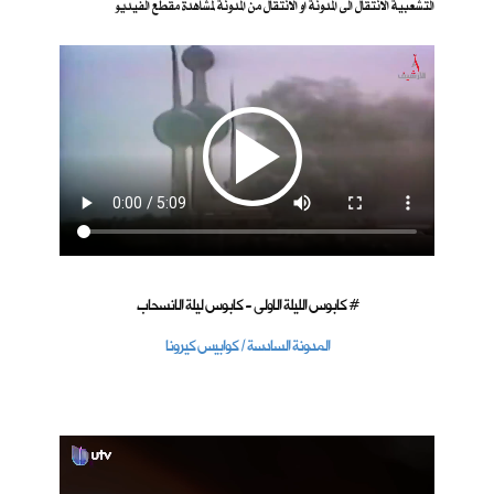
التشعبية الانتقال الى المدونة او الانتقال من المدونة لمشاهدة مقطع الفيديو
كابوس الليلة الاولى - كابوس ليلة الانسحاب #
المدونة السادسة / كوابيس كيرونا