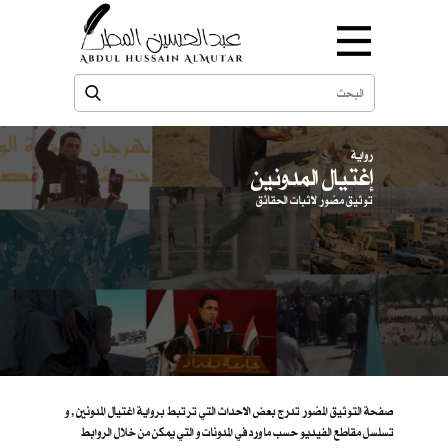
رواية
إغتيال المدونين
توثيق مصّور لاثبات الحقائق
صفحة التوثيق المصّور تدرج بعض الاحداث التي ترتبط برواية اغتيال المدونين , و
تسلسل مقاطع الفيديو حسب ما ورد في المدونات و التي يمكن من خلال الروابط