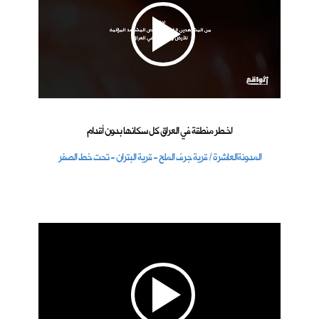
اخـطر منطقة في العراق كل سكانها بدون أقدام
المدونةالعاشرة / قرية جرف الملح - قرية البتران - تحت خط الصفر