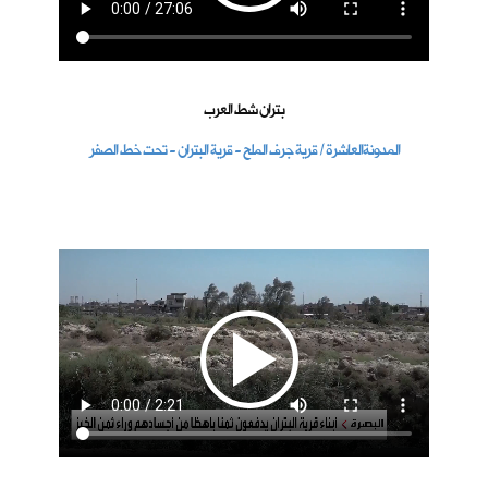
بتران شط العرب
المدونةالعاشرة / قرية جرف الملح - قرية البتران - تحت خط الصفر