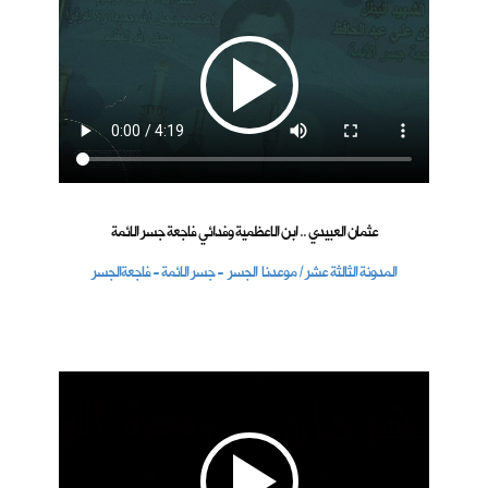
عثمان العبيدي .. ابن الاعظمية وفدائي فاجعة جسر الائمة
المدونة الثالثة عشر / موعدنا الجسر - جسر الائمة - فاجعةالجسر