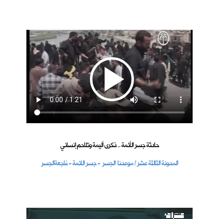
حادثة جسر الأئمة .. ذكرى أليمة وتلاحم إنساني
المدونة الثالثة عشر / موعدنا الجسر - جسر الائمة - فاجعةالجسر