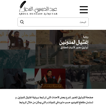
رواية
إغتيال المدونين
توثيق مصّور لاثبات الحقائق
صفحة التوثيق المصّور تدرج بعض الاحداث التي ترتبط برواية اغتيال المدونين , و
تسلسل مقاطع الفيديو حسب ما ورد في المدونات و التي يمكن من خلال الروابط