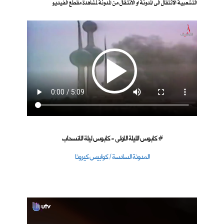
التشعبية الانتقال الى المدونة او الانتقال من المدونة لمشاهدة مقطع الفيديو
كابوس الليلة الاولى - كابوس ليلة الانسحاب #
المدونة السادسة / كوابيس كيرونا