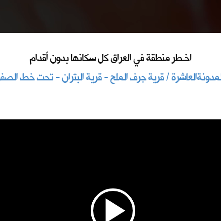
اخـطر منطقة في العراق كل سكانها بدون أقدام
لمدونةالعاشرة / قرية جرف الملح - قرية البتران - تحت خط الصفر