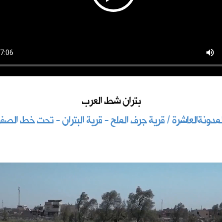
بتران شط العرب
لمدونةالعاشرة / قرية جرف الملح - قرية البتران - تحت خط الصفر