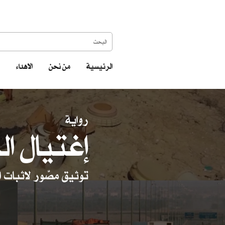
الرئيسية
من نحن
الاهداء
رواية
إغتيال ال
توثيق مصّور لاثبات ا