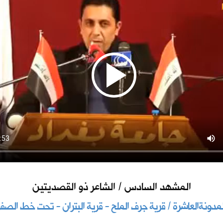
المشهد السادس / الشاعر ذو القصديتين
لمدونةالعاشرة / قرية جرف الملح - قرية البتران - تحت خط الصفر