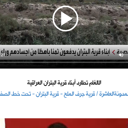
الالغام تطارد أبناء قرية البتران العراقية
لمدونةالعاشرة / قرية جرف الملح - قرية البتران - تحت خط الصفر