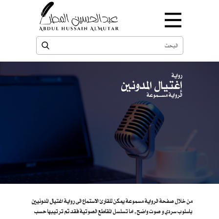
رواية
إغتيال المدونين
الرواية مســـموعة
من خلال صفحة الرواية مسموعة يمكن للقارئ الاستماع الى رواية اغتيال المدونيين
باسلوب سردي و صوت واضح , اما تسلسل المقاطع الصوتية فقد تم ترتيبها حسب