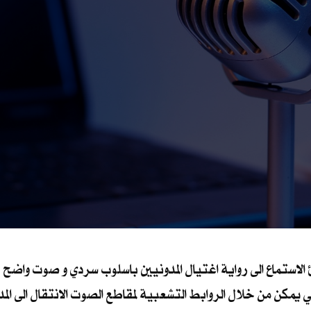
استماع الى رواية اغتيال المدونيين باسلوب سردي و صوت واضح , 
كن من خلال الروابط التشعبية لمقاطع الصوت الانتقال الى المدونة ذ