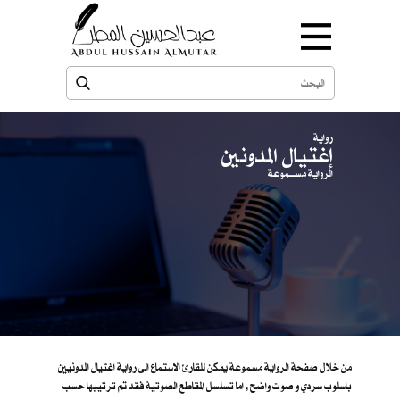
رواية
إغتيال المدونين
الرواية مســـموعة
من خلال صفحة الرواية مسموعة يمكن للقارئ الاستماع الى رواية اغتيال المدونيين
باسلوب سردي و صوت واضح , اما تسلسل المقاطع الصوتية فقد تم ترتيبها حسب