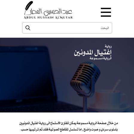
رواية
إغتيال المدونين
الرواية مســـموعة
من خلال صفحة الرواية مسموعة يمكن للقارئ الاستماع الى رواية اغتيال المدونيين
باسلوب سردي و صوت واضح , اما تسلسل المقاطع الصوتية فقد تم ترتيبها حسب