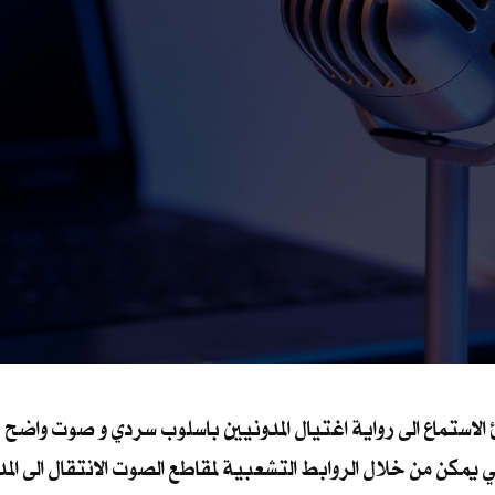
استماع الى رواية اغتيال المدونيين باسلوب سردي و صوت واضح , 
كن من خلال الروابط التشعبية لمقاطع الصوت الانتقال الى المدونة ذ