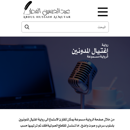
رواية
إغتيال المدونين
الرواية مســـموعة
من خلال صفحة الرواية مسموعة يمكن للقارئ الاستماع الى رواية اغتيال المدونيين
باسلوب سردي و صوت واضح , اما تسلسل المقاطع الصوتية فقد تم ترتيبها حسب