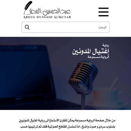
رواية
إغتيال المدونين
الرواية مســـموعة
من خلال صفحة الرواية مسموعة يمكن للقارئ الاستماع الى رواية اغتيال المدونيين
باسلوب سردي و صوت واضح , اما تسلسل المقاطع الصوتية فقد تم ترتيبها حسب