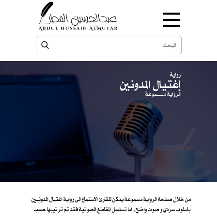
رواية
إغتيال المدونين
الرواية مســـموعة
من خلال صفحة الرواية مسموعة يمكن للقارئ الاستماع الى رواية اغتيال المدونيين
باسلوب سردي و صوت واضح , اما تسلسل المقاطع الصوتية فقد تم ترتيبها حسب