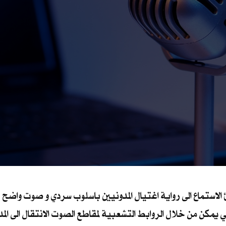
استماع الى رواية اغتيال المدونيين باسلوب سردي و صوت واضح , 
كن من خلال الروابط التشعبية لمقاطع الصوت الانتقال الى المدونة ذ