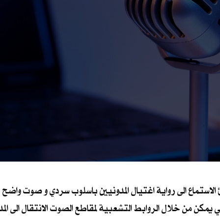
استماع الى رواية اغتيال المدونيين باسلوب سردي و صوت واضح , 
كن من خلال الروابط التشعبية لمقاطع الصوت الانتقال الى المدونة ذ