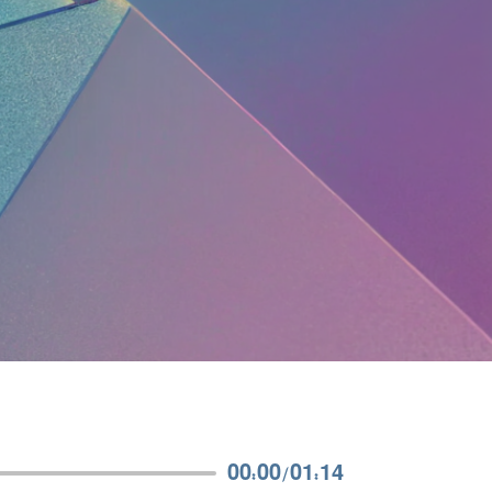
00:00
/
01:14