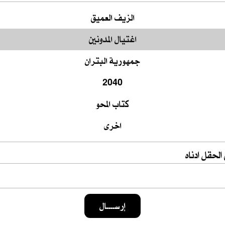
لحقل ادناه
إرســــال