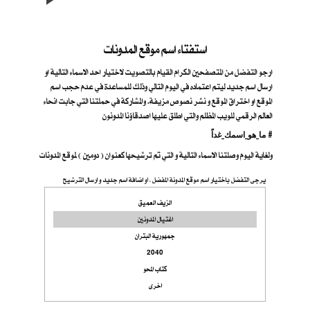
استفتاء اسم موقع المدونات
ارجو التفضل من المتصفحين الكرام القيام بالتصويت لاختيار احد الاسماء التالية او
ارسال اسم جديد ليتم اعتماده في اليوم التالي وذلك للمساعدة في عدم حجب اسم
الموقع او اختراق الموقع و نشر نصوص مزيفة. والمشاركة في حملتنا التي جابت انحاء
العالم الرقمي للويب المظلم والتي اطلق عليها اصدقاؤنا المدونون
ما_هو_اسمك_غداً #
ولغاية اليوم وصلتنا الاسماء التالية و التي تم ترشيحها كعنوان ( دومين ) لموقع المدونات
يرجى التفضل باختيار اسم موقع المدونة المفضل ، او اضافة اسم جديد و ارسال الترشيح