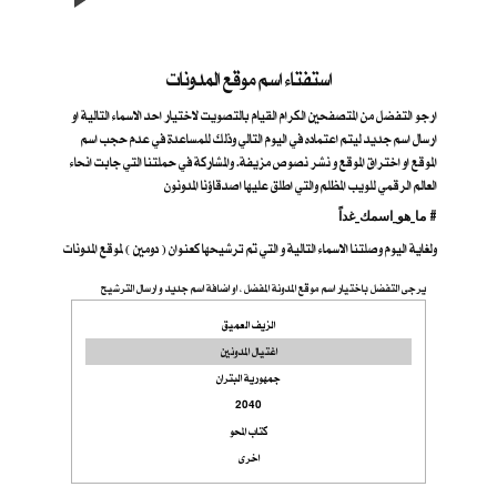
استفتاء اسم موقع المدونات
ارجو التفضل من المتصفحين الكرام القيام بالتصويت لاختيار احد الاسماء التالية او
ارسال اسم جديد ليتم اعتماده في اليوم التالي وذلك للمساعدة في عدم حجب اسم
الموقع او اختراق الموقع و نشر نصوص مزيفة. والمشاركة في حملتنا التي جابت انحاء
العالم الرقمي للويب المظلم والتي اطلق عليها اصدقاؤنا المدونون
ما_هو_اسمك_غداً #
ولغاية اليوم وصلتنا الاسماء التالية و التي تم ترشيحها كعنوان ( دومين ) لموقع المدونات
يرجى التفضل باختيار اسم موقع المدونة المفضل ، او اضافة اسم جديد و ارسال الترشيح