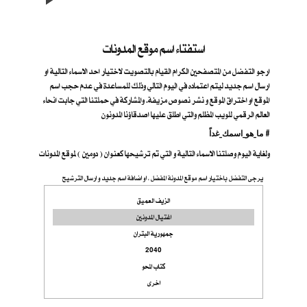
استفتاء اسم موقع المدونات
ارجو التفضل من المتصفحين الكرام القيام بالتصويت لاختيار احد الاسماء التالية او
ارسال اسم جديد ليتم اعتماده في اليوم التالي وذلك للمساعدة في عدم حجب اسم
الموقع او اختراق الموقع و نشر نصوص مزيفة. والمشاركة في حملتنا التي جابت انحاء
العالم الرقمي للويب المظلم والتي اطلق عليها اصدقاؤنا المدونون
ما_هو_اسمك_غداً #
ولغاية اليوم وصلتنا الاسماء التالية و التي تم ترشيحها كعنوان ( دومين ) لموقع المدونات
يرجى التفضل باختيار اسم موقع المدونة المفضل ، او اضافة اسم جديد و ارسال الترشيح