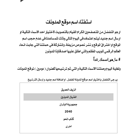
استفتاء اسم موقع المدونات
ارجو التفضل من المتصفحين الكرام القيام بالتصويت لاختيار احد الاسماء التالية او
ارسال اسم جديد ليتم اعتماده في اليوم التالي وذلك للمساعدة في عدم حجب اسم
الموقع او اختراق الموقع و نشر نصوص مزيفة. والمشاركة في حملتنا التي جابت انحاء
العالم الرقمي للويب المظلم والتي اطلق عليها اصدقاؤنا المدونون
ما_هو_اسمك_غداً #
ولغاية اليوم وصلتنا الاسماء التالية و التي تم ترشيحها كعنوان ( دومين ) لموقع المدونات
يرجى التفضل باختيار اسم موقع المدونة المفضل ، او اضافة اسم جديد و ارسال الترشيح