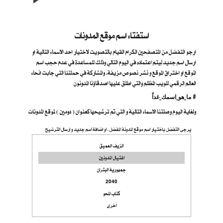
استفتاء اسم موقع المدونات
ارجو التفضل من المتصفحين الكرام القيام بالتصويت لاختيار احد الاسماء التالية او
ارسال اسم جديد ليتم اعتماده في اليوم التالي وذلك للمساعدة في عدم حجب اسم
الموقع او اختراق الموقع و نشر نصوص مزيفة. والمشاركة في حملتنا التي جابت انحاء
العالم الرقمي للويب المظلم والتي اطلق عليها اصدقاؤنا المدونون
ما_هو_اسمك_غداً #
ولغاية اليوم وصلتنا الاسماء التالية و التي تم ترشيحها كعنوان ( دومين ) لموقع المدونات
يرجى التفضل باختيار اسم موقع المدونة المفضل ، او اضافة اسم جديد و ارسال الترشيح