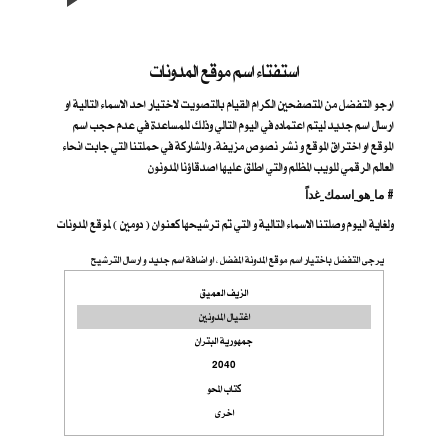
استفتاء اسم موقع المدونات
ارجو التفضل من المتصفحين الكرام القيام بالتصويت لاختيار احد الاسماء التالية او
ارسال اسم جديد ليتم اعتماده في اليوم التالي وذلك للمساعدة في عدم حجب اسم
الموقع او اختراق الموقع و نشر نصوص مزيفة. والمشاركة في حملتنا التي جابت انحاء
العالم الرقمي للويب المظلم والتي اطلق عليها اصدقاؤنا المدونون
ما_هو_اسمك_غداً #
ولغاية اليوم وصلتنا الاسماء التالية و التي تم ترشيحها كعنوان ( دومين ) لموقع المدونات
يرجى التفضل باختيار اسم موقع المدونة المفضل ، او اضافة اسم جديد و ارسال الترشيح