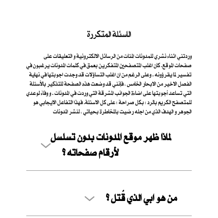
الاسئلة المتكررة
وردتني اثناء نشري للمدونات المئات من الرسائل الالكترونية و التعليقات على
صفحات الموقع. كان اغلب المتصفحين المتفكرين بعمق في كلمات المدونات يرغبون في
تفسير لما يقرؤونه . وعلى الرغم من ان اغلب التساؤلات قد وجدت اجوبتها في نهاية
الفصل الاخير من الابحار الخامس ، فإنني قد وضعت هذه الصفحة للتذكير بالأسئلة
التي تساعد أجوبتها على اضاءة الجوانب المشرقة التي وردت في المدونات . و وفاءً لوعدي
للمتصفح الكريم بالرد ؛ بكل صراحة ؛ على كل الاسئلة. فهذا التفاعل الايجابي هو
الجوهر و الهدف الذي من اجله رضيت بالمخاطرة بحياتي ، لنشر المدونات
لماذا ظهر موقع المدونات بدون تسلسل
لأرقام صفحاته ؟
من هو ابي الذي قُتل ؟