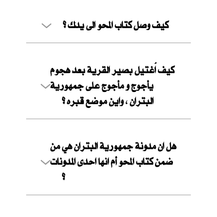
كيف وصل كتاب المحو الى يدك ؟
كيف اُغتيل بصير القرية بعد هجوم
يأجوج و مأجوج على جمهورية
البتران ، واين موضع قبره ؟
هل ان مدونة جمهورية البتران هي من
ضمن كتاب المحو أم انها احدى المدونات
؟