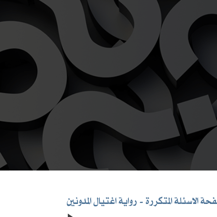
حة الاسئلة المتكررة
رواية اغتيال المدونين