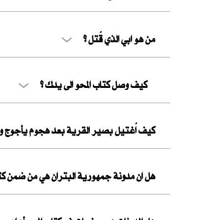
من هو ابي الذي قُتل ؟
كيف وصل كتاب المحو الى يدك ؟
كيف اُغتيل بصير القرية بعد هجوم يأجوج و
هل ان مدونة جمهورية البتران هي من ضمن كتاب