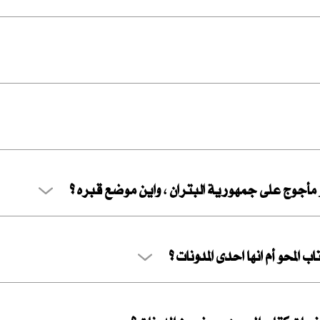
 مأجوج على جمهورية البتران ، واين موضع قبره ؟
 المحو أم انها احدى المدونات ؟