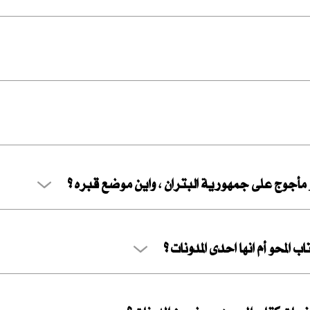
 مأجوج على جمهورية البتران ، واين موضع قبره ؟
 المحو أم انها احدى المدونات ؟