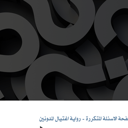
حة الاسئلة المتكررة
رواية اغتيال المدونين