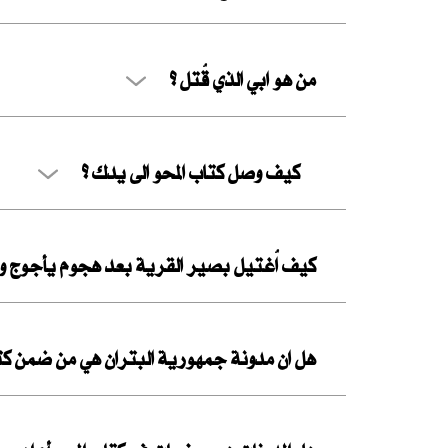
من هو ابي الذي قُتل ؟
كيف وصل كتاب المحو الى يدك ؟
كيف اُغتيل بصير القرية بعد هجوم يأجوج و
هل ان مدونة جمهورية البتران هي من ضمن كتاب