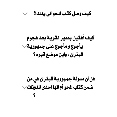
كيف وصل كتاب المحو الى يدك ؟
كيف اُغتيل بصير القرية بعد هجوم
يأجوج و مأجوج على جمهورية
البتران ، واين موضع قبره ؟
هل ان مدونة جمهورية البتران هي من
ضمن كتاب المحو أم انها احدى المدونات
؟