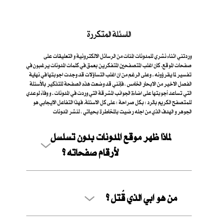
الاسئلة المتكررة
وردتني اثناء نشري للمدونات المئات من الرسائل الالكترونية و التعليقات على
صفحات الموقع. كان اغلب المتصفحين المتفكرين بعمق في كلمات المدونات يرغبون في
تفسير لما يقرؤونه . وعلى الرغم من ان اغلب التساؤلات قد وجدت اجوبتها في نهاية
الفصل الاخير من الابحار الخامس ، فإنني قد وضعت هذه الصفحة للتذكير بالأسئلة
التي تساعد أجوبتها على اضاءة الجوانب المشرقة التي وردت في المدونات . و وفاءً لوعدي
للمتصفح الكريم بالرد ؛ بكل صراحة ؛ على كل الاسئلة. فهذا التفاعل الايجابي هو
الجوهر و الهدف الذي من اجله رضيت بالمخاطرة بحياتي ، لنشر المدونات
لماذا ظهر موقع المدونات بدون تسلسل
لأرقام صفحاته ؟
من هو ابي الذي قُتل ؟