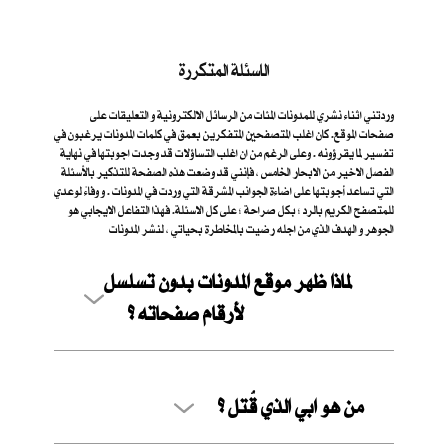
الاسئلة المتكررة
وردتني اثناء نشري للمدونات المئات من الرسائل الالكترونية و التعليقات على
صفحات الموقع. كان اغلب المتصفحين المتفكرين بعمق في كلمات المدونات يرغبون في
تفسير لما يقرؤونه . وعلى الرغم من ان اغلب التساؤلات قد وجدت اجوبتها في نهاية
الفصل الاخير من الابحار الخامس ، فإنني قد وضعت هذه الصفحة للتذكير بالأسئلة
التي تساعد أجوبتها على اضاءة الجوانب المشرقة التي وردت في المدونات . و وفاءً لوعدي
للمتصفح الكريم بالرد ؛ بكل صراحة ؛ على كل الاسئلة. فهذا التفاعل الايجابي هو
الجوهر و الهدف الذي من اجله رضيت بالمخاطرة بحياتي ، لنشر المدونات
لماذا ظهر موقع المدونات بدون تسلسل
لأرقام صفحاته ؟
من هو ابي الذي قُتل ؟