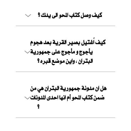
كيف وصل كتاب المحو الى يدك ؟
كيف اُغتيل بصير القرية بعد هجوم
يأجوج و مأجوج على جمهورية
البتران ، واين موضع قبره ؟
هل ان مدونة جمهورية البتران هي من
ضمن كتاب المحو أم انها احدى المدونات
؟