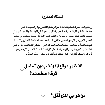
الاسئلة المتكررة
وردتني اثناء نشري للمدونات المئات من الرسائل الالكترونية و التعليقات على
صفحات الموقع. كان اغلب المتصفحين المتفكرين بعمق في كلمات المدونات يرغبون في
تفسير لما يقرؤونه . وعلى الرغم من ان اغلب التساؤلات قد وجدت اجوبتها في نهاية
الفصل الاخير من الابحار الخامس ، فإنني قد وضعت هذه الصفحة للتذكير بالأسئلة
التي تساعد أجوبتها على اضاءة الجوانب المشرقة التي وردت في المدونات . و وفاءً لوعدي
للمتصفح الكريم بالرد ؛ بكل صراحة ؛ على كل الاسئلة. فهذا التفاعل الايجابي هو
الجوهر و الهدف الذي من اجله رضيت بالمخاطرة بحياتي ، لنشر المدونات
لماذا ظهر موقع المدونات بدون تسلسل
لأرقام صفحاته ؟
من هو ابي الذي قُتل ؟