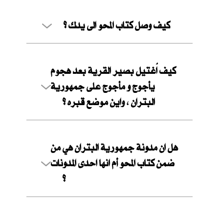
كيف وصل كتاب المحو الى يدك ؟
كيف اُغتيل بصير القرية بعد هجوم
يأجوج و مأجوج على جمهورية
البتران ، واين موضع قبره ؟
هل ان مدونة جمهورية البتران هي من
ضمن كتاب المحو أم انها احدى المدونات
؟