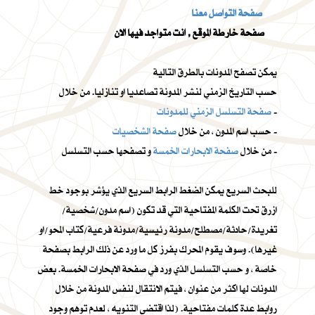
صفحة التواصل معنا
صفحة خارطة الموقع , انت متواجد فيها الان
يمكن تصفح المدونات بالطرق التالية
حسب التاريخ الزمني لنشر المدونة تصاعديا او تنازليا. من خلال
-
صفحة التسلسل الزمني للمدونات
-
حسب اسم المدون ، من خلال
صفحة الشخصيات
و تصفحها حسب التسلسل -
من خلال
صفحة الابحارات الخمسة
للبحث السريع يمكن الضغط الرابط السريع الذي يؤشر بوجود خط
ازرق تحت الكلمة المفتاحية التي قد تكون (اسم مدون/شخصية/
تغريدة/حادثة/مصطلح/مدونة رئيسية/مدونة فرعية/كتاب المحو/او
غيرها). وسوف يقوم المحرك بفرز كل ما ورد عن ذلك الرابط بصفحة
خاصة ، و حسب التسلسل الذي ورد في صفحة الابحارات الخمسة. بعض
المدونات لها اكثر من عنوان ، فيتم الانتقال لنفس المدونة من خلال
روابط عدة كلمات مفتاحية. (لذا اقتضى التنويه ، لعدم توهم وجود