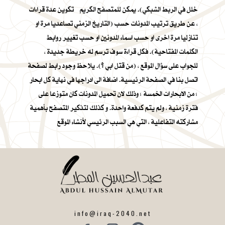
خلل في الربط الشبكي). يمكن للمتصفح الكريم تكوين عدة قراءات
، عن طريق ترتيب المدونات حسب (التاريخ الزمني تصاعديا مرة او
تنازليا مرة اخرى او حسب اسماء المدونين او حسب تغيير روابط
الكلمات المفتاحية). فكل قراءة سوف ترسم له خريطة جديدة ،
للجواب على سؤال الموقع ، (من قتل ابي ؟). يلاحظ وجود رابط لصفحة
اتصل بنا في الصفحة الرئيسية. اضافة الى ادراجها في نهاية كل ابحار
؛ من الابحارات الخمسة ؛ وذلك لان تحميل المدونات كان متوزعا على
فترة زمنية ، ولم يتم كدفعة واحدة. و كذلك لتذكير المتصفح بأهمية
مشاركته التفاعلية ، التي هي السبب الرئيسي لأنشاء الموقع
info@iraq-2040.net