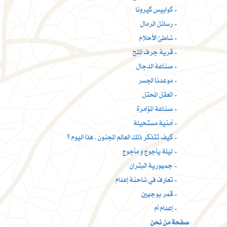
كوابيس كيرونا -
رسائل الرمال -
شاطئ الأحلام -
قرية جرف الملح -
صناعة الدجال -
موعدنا الجسر -
العقل المحتل -
صناعة المؤامرة -
أمنية مستحيلة -
كيف تتذكر ذلك العالم المجنون ، هذا اليوم ؟ -
ليلة يأجوج و مأجوج -
جمهورية البتران -
تعارف في شاحنة إعدام -
قمر بوجهين -
إعدام أم -
صفحة من نحن