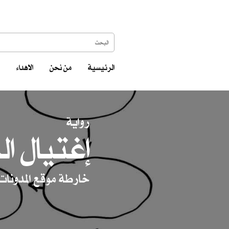
الرئيسية
من نحن
الاهداء
رواية
إغتيال ال
خارطة موقع المدونات