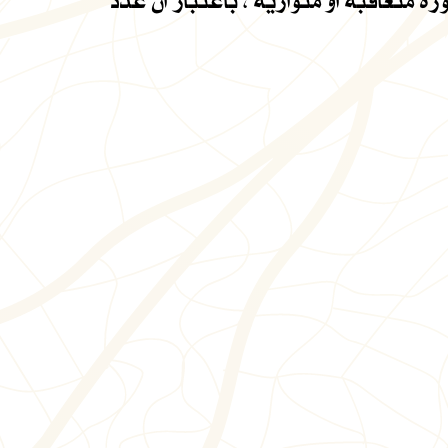
متعاقبة او متوازية ، باعتبار ان عدد