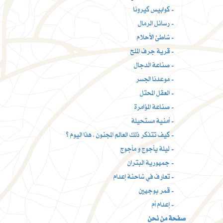
كوابيس كيرونا -
رسائل الرمال -
شاطئ الأحلام -
قرية جرف الملح -
صناعة الدجال -
موعدنا الجسر -
العقل المحتل -
صناعة المؤامرة -
أمنية مستحيلة -
كيف تتذكر ذلك العالم المجنون ، هذا اليوم ؟ -
ليلة يأجوج و مأجوج -
جمهورية البتران -
تعارف في شاحنة إعدام -
قمر بوجهين -
إعدام أم -
صفحة من نحن