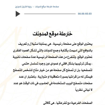
صفحة خارطة موقع المدونات
رواية اغتيال المدونين
00:00
/
05:03
خارطة موقع المدونات
يحتوي الموقع على صفحة رئيسية ، هي بمثابة استهلال و تعريف
بالدوافع التي اسهمت بكتابة وجمع المدونات والتي تشكل العمود الفقري
لمحتوى الموقع. وتتفرع من هذه الصفحة الرئيسية عدة صفحات ثانوية
، يمكن ترتيبها بشكل افقي او عمودي دون وجود تسلسل حتمي
لتصفحها. بل ان تصفح كل صفحة هو من خيار متاح للشخص المتصفح
فيمكن له من قراءتها بصورة متعاقبة او متوازية ، باعتبار ان عدد
صفحات متصفح الويب المستخدمة في الحاسوب في ذات الوقت هو عدد
لا نهائي نظرياً
الصفحات الفرعية مع تفرعاتها ، هي كالاتي