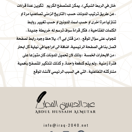
خلل في الربط الشبكي). يمكن للمتصفح الكريم تكوين عدة قراءات
، عن طريق ترتيب المدونات حسب (التاريخ الزمني تصاعديا مرة او
تنازليا مرة اخرى او حسب اسماء المدونين او حسب تغيير روابط
الكلمات المفتاحية). فكل قراءة سوف ترسم له خريطة جديدة ،
للجواب على سؤال الموقع ، (من قتل ابي ؟). يلاحظ وجود رابط لصفحة
اتصل بنا في الصفحة الرئيسية. اضافة الى ادراجها في نهاية كل ابحار
؛ من الابحارات الخمسة ؛ وذلك لان تحميل المدونات كان متوزعا على
فترة زمنية ، ولم يتم كدفعة واحدة. و كذلك لتذكير المتصفح بأهمية
مشاركته التفاعلية ، التي هي السبب الرئيسي لأنشاء الموقع
info@iraq-2040.net