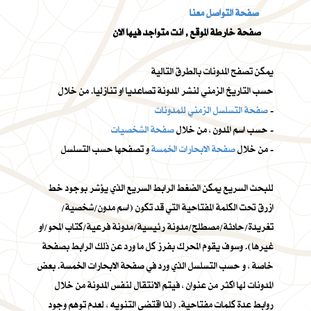
صفحة التواصل معنا
صفحة خارطة الموقع , انت متواجد فيها الان
يمكن تصفح المدونات بالطرق التالية
حسب التاريخ الزمني لنشر المدونة تصاعديا او تنازليا. من خلال
-
صفحة التسلسل الزمني للمدونات
-
حسب اسم المدون ، من خلال
صفحة الشخصيات
و تصفحها حسب التسلسل -
من خلال
صفحة الابحارات الخمسة
للبحث السريع يمكن الضغط الرابط السريع الذي يؤشر بوجود خط
ازرق تحت الكلمة المفتاحية التي قد تكون (اسم مدون/شخصية/
تغريدة/حادثة/مصطلح/مدونة رئيسية/مدونة فرعية/كتاب المحو/او
غيرها). وسوف يقوم المحرك بفرز كل ما ورد عن ذلك الرابط بصفحة
خاصة ، و حسب التسلسل الذي ورد في صفحة الابحارات الخمسة. بعض
المدونات لها اكثر من عنوان ، فيتم الانتقال لنفس المدونة من خلال
روابط عدة كلمات مفتاحية. (لذا اقتضى التنويه ، لعدم توهم وجود