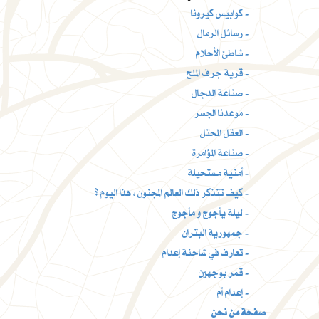
كوابيس كيرونا -
رسائل الرمال -
شاطئ الأحلام -
قرية جرف الملح -
صناعة الدجال -
موعدنا الجسر -
العقل المحتل -
صناعة المؤامرة -
أمنية مستحيلة -
كيف تتذكر ذلك العالم المجنون ، هذا اليوم ؟ -
ليلة يأجوج و مأجوج -
جمهورية البتران -
تعارف في شاحنة إعدام -
قمر بوجهين -
إعدام أم -
صفحة من نحن