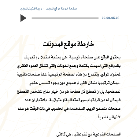
صفحة خارطة موقع المدونات
رواية اغتيال المدونين
00:00
/
05:03
خارطة موقع المدونات
يحتوي الموقع على صفحة رئيسية ، هي بمثابة استهلال و تعريف
بالدوافع التي اسهمت بكتابة وجمع المدونات والتي تشكل العمود الفقري
لمحتوى الموقع. وتتفرع من هذه الصفحة الرئيسية عدة صفحات ثانوية
، يمكن ترتيبها بشكل افقي او عمودي دون وجود تسلسل حتمي
لتصفحها. بل ان تصفح كل صفحة هو من خيار متاح للشخص المتصفح
فيمكن له من قراءتها بصورة متعاقبة او متوازية ، باعتبار ان عدد
صفحات متصفح الويب المستخدمة في الحاسوب في ذات الوقت هو عدد
لا نهائي نظرياً
الصفحات الفرعية مع تفرعاتها ، هي كالاتي