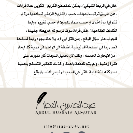
خلل في الربط الشبكي). يمكن للمتصفح الكريم تكوين عدة قراءات
، عن طريق ترتيب المدونات حسب (التاريخ الزمني تصاعديا مرة او
تنازليا مرة اخرى او حسب اسماء المدونين او حسب تغيير روابط
الكلمات المفتاحية). فكل قراءة سوف ترسم له خريطة جديدة ،
للجواب على سؤال الموقع ، (من قتل ابي ؟). يلاحظ وجود رابط لصفحة
اتصل بنا في الصفحة الرئيسية. اضافة الى ادراجها في نهاية كل ابحار
؛ من الابحارات الخمسة ؛ وذلك لان تحميل المدونات كان متوزعا على
فترة زمنية ، ولم يتم كدفعة واحدة. و كذلك لتذكير المتصفح بأهمية
مشاركته التفاعلية ، التي هي السبب الرئيسي لأنشاء الموقع
info@iraq-2040.net