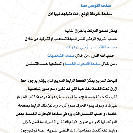
صفحة التواصل معنا
صفحة خارطة الموقع , انت متواجد فيها الان
يمكن تصفح المدونات بالطرق التالية
حسب التاريخ الزمني لنشر المدونة تصاعديا او تنازليا. من خلال
-
صفحة التسلسل الزمني للمدونات
-
حسب اسم المدون ، من خلال
صفحة الشخصيات
و تصفحها حسب التسلسل -
من خلال
صفحة الابحارات الخمسة
للبحث السريع يمكن الضغط الرابط السريع الذي يؤشر بوجود خط
ازرق تحت الكلمة المفتاحية التي قد تكون (اسم مدون/شخصية/
تغريدة/حادثة/مصطلح/مدونة رئيسية/مدونة فرعية/كتاب المحو/او
غيرها). وسوف يقوم المحرك بفرز كل ما ورد عن ذلك الرابط بصفحة
خاصة ، و حسب التسلسل الذي ورد في صفحة الابحارات الخمسة. بعض
المدونات لها اكثر من عنوان ، فيتم الانتقال لنفس المدونة من خلال
روابط عدة كلمات مفتاحية. (لذا اقتضى التنويه ، لعدم توهم وجود